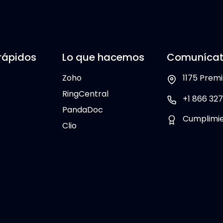
rápidos
Lo que hacemos
Comunícat
Zoho
1175 Premi
RingCentral
+1 866 327
PandaDoc
Cumplimi
Clio