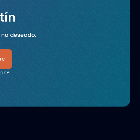
tín
o no deseado.
se
ion8